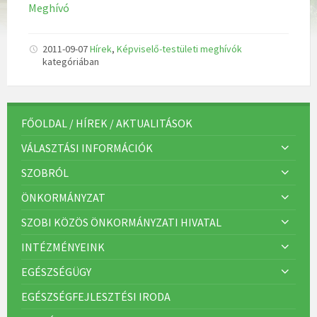
Meghívó
2011-09-07
Hírek
,
Képviselő-testületi meghívók
kategóriában
FŐOLDAL / HÍREK / AKTUALITÁSOK
VÁLASZTÁSI INFORMÁCIÓK
SZOBRÓL
ÖNKORMÁNYZAT
SZOBI KÖZÖS ÖNKORMÁNYZATI HIVATAL
INTÉZMÉNYEINK
EGÉSZSÉGÜGY
EGÉSZSÉGFEJLESZTÉSI IRODA