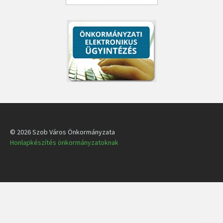
© 2026 Szob Város Önkormányzata
Honlapkészítés önkormányzatoknak