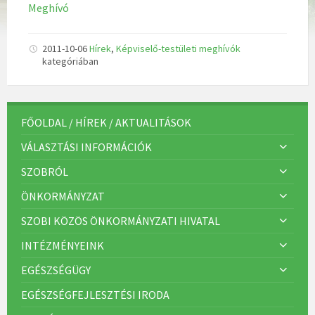
Meghívó
2011-10-06
Hírek
,
Képviselő-testületi meghívók
kategóriában
FŐOLDAL / HÍREK / AKTUALITÁSOK
VÁLASZTÁSI INFORMÁCIÓK
SZOBRÓL
ÖNKORMÁNYZAT
SZOBI KÖZÖS ÖNKORMÁNYZATI HIVATAL
INTÉZMÉNYEINK
EGÉSZSÉGÜGY
EGÉSZSÉGFEJLESZTÉSI IRODA