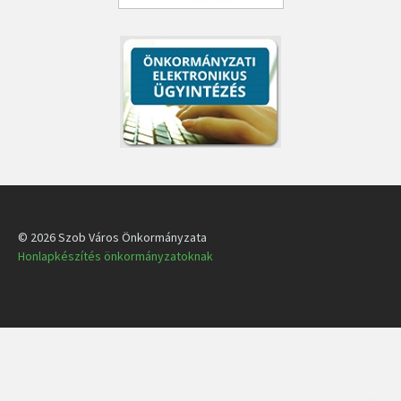
© 2026 Szob Város Önkormányzata
Honlapkészítés önkormányzatoknak