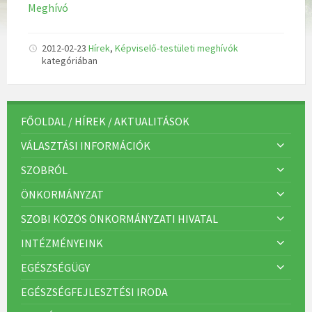
Meghívó
2012-02-23
Hírek
,
Képviselő-testületi meghívók
kategóriában
FŐOLDAL / HÍREK / AKTUALITÁSOK
VÁLASZTÁSI INFORMÁCIÓK
SZOBRÓL
ÖNKORMÁNYZAT
SZOBI KÖZÖS ÖNKORMÁNYZATI HIVATAL
INTÉZMÉNYEINK
EGÉSZSÉGÜGY
EGÉSZSÉGFEJLESZTÉSI IRODA