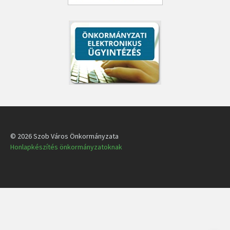
© 2026 Szob Város Önkormányzata
Honlapkészítés önkormányzatoknak