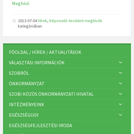
Meghívó
2013-07-04
Hírek
,
Képviselő-testületi meghívók
kategóriában
FŐOLDAL / HÍREK / AKTUALITÁSOK
VÁLASZTÁSI INFORMÁCIÓK
SZOBRÓL
ÖNKORMÁNYZAT
SZOBI KÖZÖS ÖNKORMÁNYZATI HIVATAL
INTÉZMÉNYEINK
EGÉSZSÉGÜGY
EGÉSZSÉGFEJLESZTÉSI IRODA