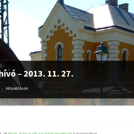
ívó – 2013. 11. 27.
Aktualitások:
11-26
Hírek
,
Képviselő-testületi meghívók
kategóriában