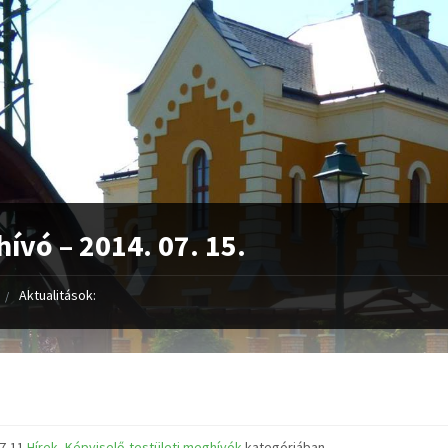
ívó – 2014. 07. 15.
Aktualitások:
07-11
Hírek
,
Képviselő-testületi meghívók
kategóriában