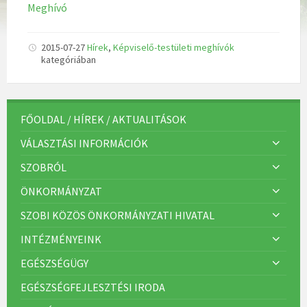
Meghívó
2015-07-27
Hírek
,
Képviselő-testületi meghívók
kategóriában
FŐOLDAL / HÍREK / AKTUALITÁSOK
VÁLASZTÁSI INFORMÁCIÓK
SZOBRÓL
ÖNKORMÁNYZAT
SZOBI KÖZÖS ÖNKORMÁNYZATI HIVATAL
INTÉZMÉNYEINK
EGÉSZSÉGÜGY
EGÉSZSÉGFEJLESZTÉSI IRODA