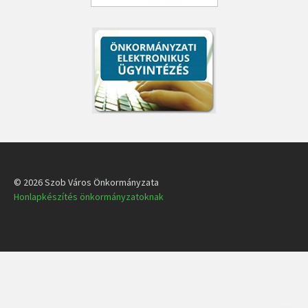
© 2026 Szob Város Önkormányzata
Honlapkészítés önkormányzatoknak