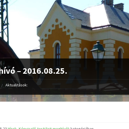
ívó – 2016.08.25.
Aktualitások:
08-23
Hírek
,
Képviselő-testületi meghívók
kategóriában