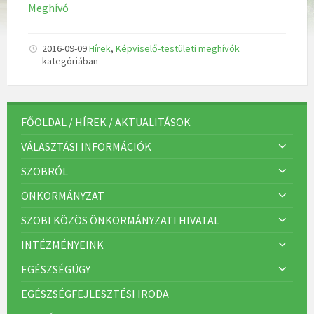
Meghívó
2016-09-09
Hírek
,
Képviselő-testületi meghívók
kategóriában
FŐOLDAL / HÍREK / AKTUALITÁSOK
VÁLASZTÁSI INFORMÁCIÓK
SZOBRÓL
ÖNKORMÁNYZAT
SZOBI KÖZÖS ÖNKORMÁNYZATI HIVATAL
INTÉZMÉNYEINK
EGÉSZSÉGÜGY
EGÉSZSÉGFEJLESZTÉSI IRODA