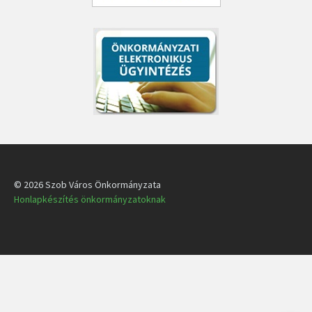
© 2026 Szob Város Önkormányzata
Honlapkészítés önkormányzatoknak