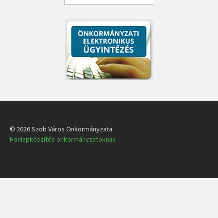
© 2026 Szob Város Önkormányzata
Honlapkészítés önkormányzatoknak