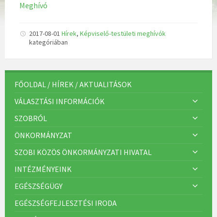
Meghívó
2017-08-01
Hírek
,
Képviselő-testületi meghívók
kategóriában
FŐOLDAL / HÍREK / AKTUALITÁSOK
VÁLASZTÁSI INFORMÁCIÓK
SZOBRÓL
ÖNKORMÁNYZAT
SZOBI KÖZÖS ÖNKORMÁNYZATI HIVATAL
INTÉZMÉNYEINK
EGÉSZSÉGÜGY
EGÉSZSÉGFEJLESZTÉSI IRODA