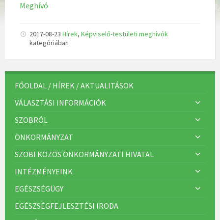
Meghívó
2017-08-23
Hírek
,
Képviselő-testületi meghívók
kategóriában
FŐOLDAL / HÍREK / AKTUALITÁSOK
VÁLASZTÁSI INFORMÁCIÓK
SZOBRÓL
ÖNKORMÁNYZAT
SZOBI KÖZÖS ÖNKORMÁNYZATI HIVATAL
INTÉZMÉNYEINK
EGÉSZSÉGÜGY
EGÉSZSÉGFEJLESZTÉSI IRODA