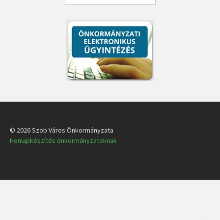
© 2026 Szob Város Önkormányzata
Honlapkészítés önkormányzatoknak