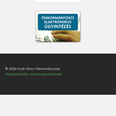
© 2026 Szob Város Önkormányzata
Honlapkészítés önkormányzatoknak