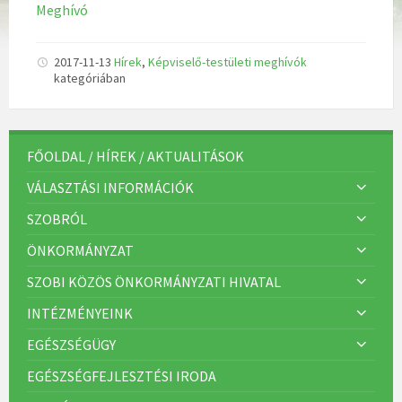
Meghívó
2017-11-13
Hírek
,
Képviselő-testületi meghívók
kategóriában
FŐOLDAL / HÍREK / AKTUALITÁSOK
VÁLASZTÁSI INFORMÁCIÓK
SZOBRÓL
ÖNKORMÁNYZAT
SZOBI KÖZÖS ÖNKORMÁNYZATI HIVATAL
INTÉZMÉNYEINK
EGÉSZSÉGÜGY
EGÉSZSÉGFEJLESZTÉSI IRODA