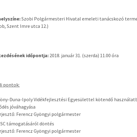
helyszíne:
Szobi Polgármesteri Hivatal emeleti tanácskozó term
ob, Szent Imre utca 12.)
 kezdésének időpontja:
2018. január 31. (szerda) 11.00 óra
i pontok:
öny-Duna-Ipoly Vidékfejlesztési Egyesülettel kötendő használatb
ődés jóváhagyása
rjesztő: Ferencz Gyöngyi polgármester
 SC támogatásáról döntés
rjesztő: Ferencz Gyöngyi polgármester