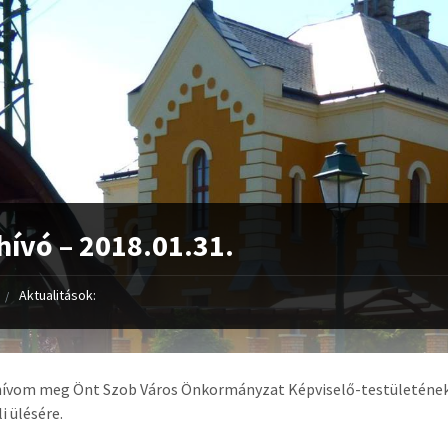
ívó – 2018.01.31.
Aktualitások:
hívom meg Önt Szob Város Önkormányzat Képviselő-testületéne
i ülésére.