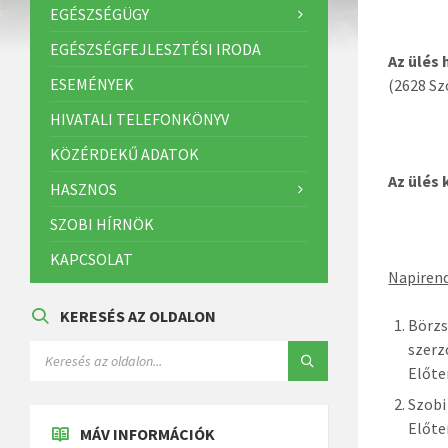
EGÉSZSÉGÜGY
EGÉSZSÉGFEJLESZTÉSI IRODA
Az ülés 
ESEMÉNYEK
(2628 Sz
HIVATALI TELEFONKÖNYV
KÖZÉRDEKŰ ADATOK
Az ülés
HASZNOS
SZOBI HÍRNÖK
KAPCSOLAT
Napirend
KERESÉS AZ OLDALON
Börzs
szerz
Előte
Szobi
Előte
MÁV INFORMÁCIÓK