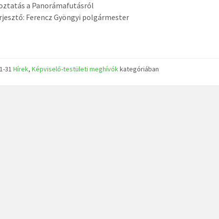
oztatás a Panorámafutásról
rjesztő: Ferencz Gyöngyi polgármester
01-31
Hírek
,
Képviselő-testületi meghívók
kategóriában