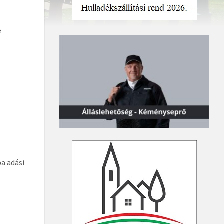
e
a adási