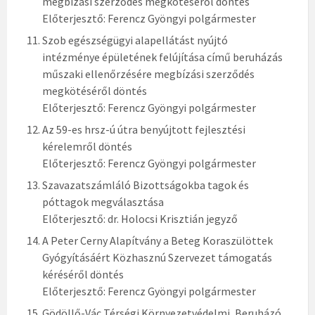
megbízási szerződés megkötéséről döntés
Előterjesztő: Ferencz Gyöngyi polgármester
Szob egészségügyi alapellátást nyújtó
intézménye épületének felújítása című beruházás
műszaki ellenőrzésére megbízási szerződés
megkötéséről döntés
Előterjesztő: Ferencz Gyöngyi polgármester
Az 59-es hrsz-ú útra benyújtott fejlesztési
kérelemről döntés
Előterjesztő: Ferencz Gyöngyi polgármester
Szavazatszámláló Bizottságokba tagok és
póttagok megválasztása
Előterjesztő: dr. Holocsi Krisztián jegyző
A Peter Cerny Alapítvány a Beteg Koraszülöttek
Gyógyításáért Közhasznú Szervezet támogatás
kéréséről döntés
Előterjesztő: Ferencz Gyöngyi polgármester
Gödöllő-Vác Térségi Környezetvédelmi, Beruházó