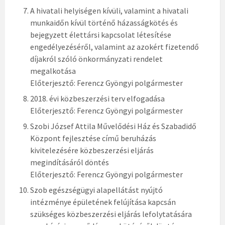
A hivatali helyiségen kívüli, valamint a hivatali
munkaidőn kívül történő házasságkötés és
bejegyzett élettársi kapcsolat létesítése
engedélyezéséről, valamint az azokért fizetendő
díjakról szóló önkormányzati rendelet
megalkotása
Előterjesztő: Ferencz Gyöngyi polgármester
2018. évi közbeszerzési terv elfogadása
Előterjesztő: Ferencz Gyöngyi polgármester
Szobi József Attila Művelődési Ház és Szabadidő
Központ fejlesztése című beruházás
kivitelezésére közbeszerzési eljárás
megindításáról döntés
Előterjesztő: Ferencz Gyöngyi polgármester
Szob egészségügyi alapellátást nyújtó
intézménye épületének felújítása kapcsán
szükséges közbeszerzési eljárás lefolytatására