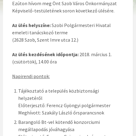
Ezúton hívom meg Önt Szob Város Önkormányzat
Képviselő-testületének soron következő ülésére.
Az ülés helyszíne:
Szobi Polgármesteri Hivatal
emeleti tanácskozó terme
(2628 Szob, Szent Imre utca 12.)
Az ülés kezdésének időpontja:
2018. március 1.
(csütörtök), 14.00 óra
Napirendi pontok:
Tájékoztató a település közbiztonsági
helyzetéről
Előterjesztő: Ferencz Gyöngyi polgármester
Meghívott: Szakály László őrsparancsnok
Barangoló Bt-vel kötendő konzorciumi
megállapodás jóváhagyása