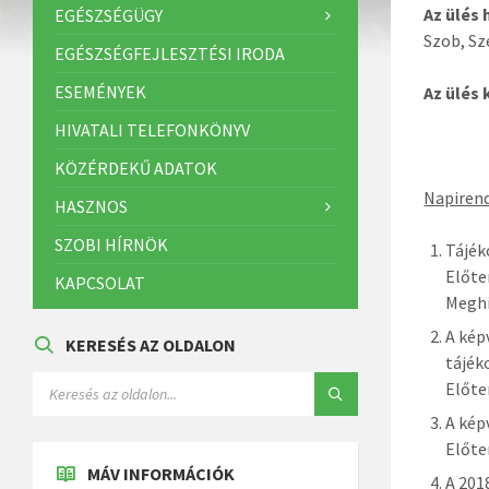
Az ülés 
EGÉSZSÉGÜGY
Szob, Sz
EGÉSZSÉGFEJLESZTÉSI IRODA
ESEMÉNYEK
Az ülés
HIVATALI TELEFONKÖNYV
KÖZÉRDEKŰ ADATOK
Napirend
HASZNOS
SZOBI HÍRNÖK
Tájék
Előte
KAPCSOLAT
Meghí
A kép
KERESÉS AZ OLDALON
tájék
Előte
A kép
Előte
MÁV INFORMÁCIÓK
A 201