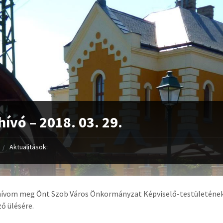
ívó – 2018. 03. 29.
Aktualitások:
hívom meg Önt Szob Város Önkormányzat Képviselő-testületéne
ő ülésére.