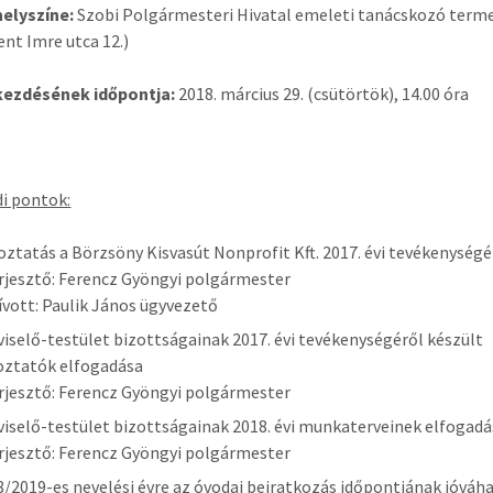
helyszíne:
Szobi Polgármesteri Hivatal emeleti tanácskozó term
ent Imre utca 12.)
 kezdésének időpontja:
2018. március 29. (csütörtök), 14.00 óra
i pontok:
oztatás a Börzsöny Kisvasút Nonprofit Kft. 2017. évi tevékenységé
rjesztő: Ferencz Gyöngyi polgármester
vott: Paulik János ügyvezető
viselő-testület bizottságainak 2017. évi tevékenységéről készült
oztatók elfogadása
rjesztő: Ferencz Gyöngyi polgármester
viselő-testület bizottságainak 2018. évi munkaterveinek elfogad
rjesztő: Ferencz Gyöngyi polgármester
8/2019-es nevelési évre az óvodai beiratkozás időpontjának jóváh