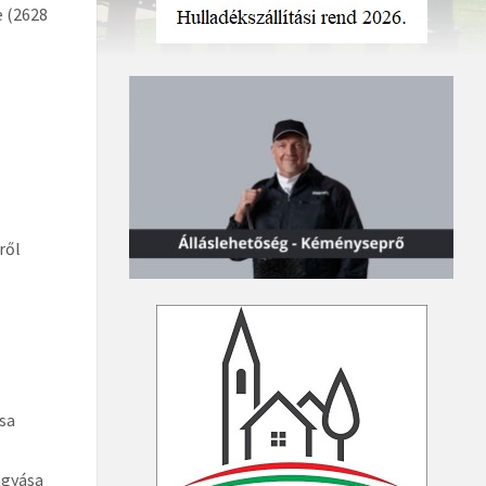
e (2628
ről
ása
agyása