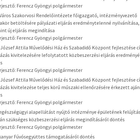
rjesztő: Ferencz Gyöngyi polgármester
Város Szakorvosi Rendelőintézete főigazgató, intézményvezető
kör betöltésére pályázati eljárás eredménytelenné nyilvánítása,
int új eljárás megindítása
rjesztő: Ferencz Gyöngyi polgármester
 József Attila Művelődési Ház és Szabadidő Központ fejlesztése 
ázás kivitelezésére lefolytatott közbeszerzési eljárás eredményé
és
rjesztő: Ferencz Gyöngyi polgármester
 József Attila Művelődési Ház és Szabadidő Központ fejlesztése 
ázás kivitelezése teljes körű műszaki ellenőrzésére érkezett ajá
és
rjesztő: Ferencz Gyöngyi polgármester
egészségügyi alapellátást nyújtó intézménye épületének felújítá
án szükséges közbeszerzési eljárás megindításáról döntés
rjesztő: Ferencz Gyöngyi polgármester
anyar Fúvósegyüttes támogatásáról döntés