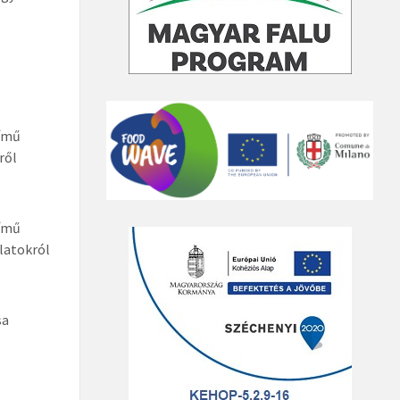
című
ről
című
nlatokról
sa