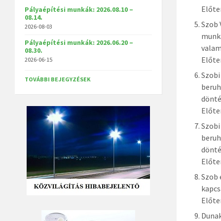
Előte
Pályaépítési munkák: 2026.08.10 –
08.14.
Szob 
2026-08-03
munka
Pályaépítési munkák: 2026.06.20 –
valam
08.30.
Előte
2026-06-15
Szobi
TOVÁBBI BEJEGYZÉSEK
beruh
dönt
Előte
Szobi
beruh
dönt
Előte
Szob 
kapcs
Előte
Dunak