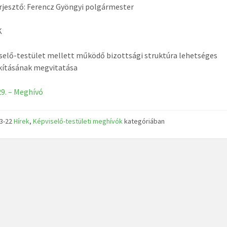
rjesztő: Ferencz Gyöngyi polgármester
K
selő-testület mellett működő bizottsági struktúra lehetséges
kításának megvitatása
29. – Meghívó
03-22
Hírek
,
Képviselő-testületi meghívók
kategóriában