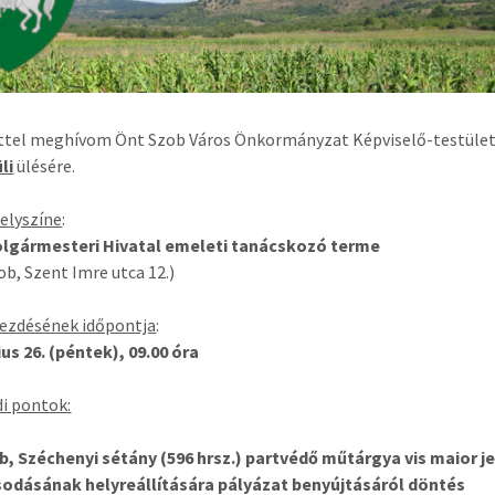
ettel meghívom Önt Szob Város Önkormányzat Képviselő-testüle
li
ülésére.
helyszíne
:
olgármesteri Hivatal emeleti tanácskozó terme
ob, Szent Imre utca 12.)
kezdésének időpontja
:
lius 26. (péntek), 09.00 óra
i pontok:
b, Széchenyi sétány (596 hrsz.) partvédő műtárgya vis maior j
odásának helyreállítására pályázat benyújtásáról döntés