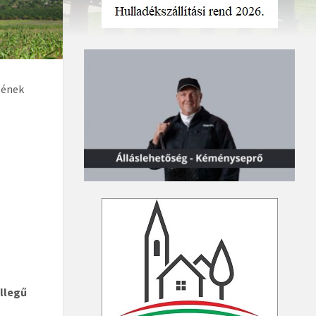
tének
ellegű