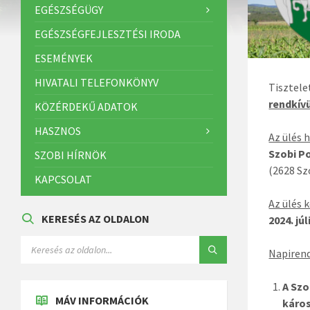
EGÉSZSÉGÜGY
EGÉSZSÉGFEJLESZTÉSI IRODA
ESEMÉNYEK
HIVATALI TELEFONKÖNYV
Tisztel
rendkívü
KÖZÉRDEKŰ ADATOK
HASZNOS
Az ülés 
Szobi P
SZOBI HÍRNÖK
(2628 Sz
KAPCSOLAT
Az ülés 
KERESÉS AZ OLDALON
2024. jú
Napirend
A Szo
MÁV INFORMÁCIÓK
káros