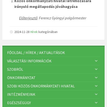
Közös önkormányzati hivatal létrehozására
irányuló megállapodás jóváhagyása
Előterjesztő
: Ferencz Gyöngyi polgármester
2024-11-28
Hírek
kategóriában
FŐOLDAL / HÍREK / AKTUALITÁSOK
VÁLASZTÁSI INFORMÁCIÓK
SZOBRÓL
ÖNKORMÁNYZAT
SZOBI KÖZÖS ÖNKORMÁNYZATI HIVATAL
INTÉZMÉNYEINK
EGÉSZSÉGÜGY