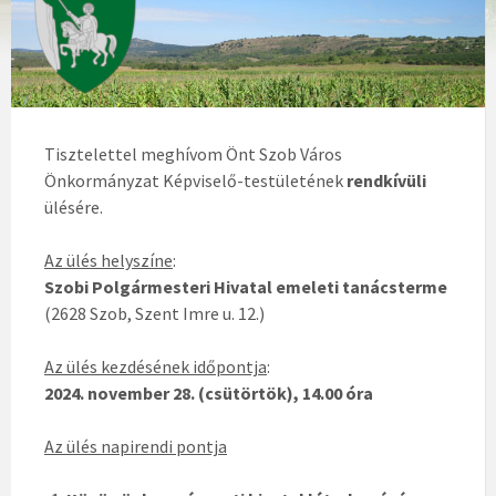
Tisztelettel meghívom Önt Szob Város
Önkormányzat Képviselő-testületének
rendkívüli
ülésére.
Az ülés helyszíne
:
Szobi Polgármesteri Hivatal emeleti tanácsterme
(2628 Szob, Szent Imre u. 12.)
Az ülés kezdésének időpontja
:
2024. november 28. (csütörtök), 14.00 óra
Az ülés napirendi pontja