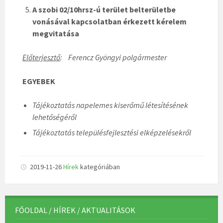
A szobi 02/10hrsz-ú terület belterületbe
vonásával kapcsolatban érkezett kérelem
megvitatása
Előterjesztő
: Ferencz Gyöngyi polgármester
EGYEBEK
Tájékoztatás napelemes kiserőmű létesítésének
lehetőségéről
Tájékoztatás településfejlesztési elképzelésekről
2019-11-26
Hírek
kategóriában
FŐOLDAL / HÍREK / AKTUALITÁSOK