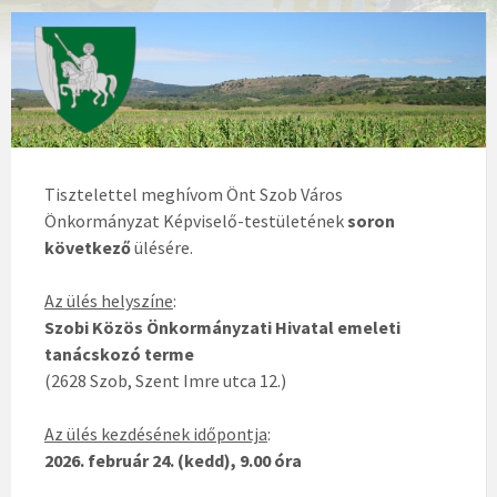
Tisztelettel meghívom Önt Szob Város
Önkormányzat Képviselő-testületének
soron
következő
ülésére.
Az ülés helyszíne
:
Szobi Közös Önkormányzati Hivatal emeleti
tanácskozó terme
(2628 Szob, Szent Imre utca 12.)
Az ülés kezdésének időpontja
:
2026. február 24. (kedd), 9.00 óra