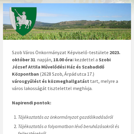
Szob Város Önkormányzat Képviselő-testülete
2023.
október 31
. napján,
18.00 óra
i kezdettel a
Szobi
József Attila Művelődési Ház és Szabadidő
Központban
(2628 Szob, Árpád utca 17.)
városgyűlést és közmeghallgatást
tart, melyre a
város lakosságát tisztelettel meghívja.
Napirendi pontok:
Tájékoztatás az önkormányzat gazdálkodásáról
Tájékoztatás a folyamatban lévő beruházásokról és
fejlesztésekről