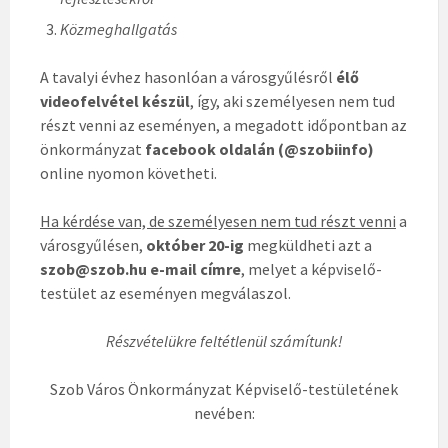
Közmeghallgatás
A tavalyi évhez hasonlóan a városgyűlésről
élő
videofelvétel készül
, így, aki személyesen nem tud
részt venni az eseményen, a megadott időpontban az
önkormányzat
facebook oldalán (@szobiinfo)
online nyomon követheti.
Ha kérdése van, de személyesen nem tud részt venni
a
városgyűlésen,
október 20-ig
megküldheti azt a
szob@szob.hu e-mail címre
, melyet a képviselő-
testület az eseményen megválaszol.
Részvételükre feltétlenül számítunk!
Szob Város Önkormányzat Képviselő-testületének
nevében: