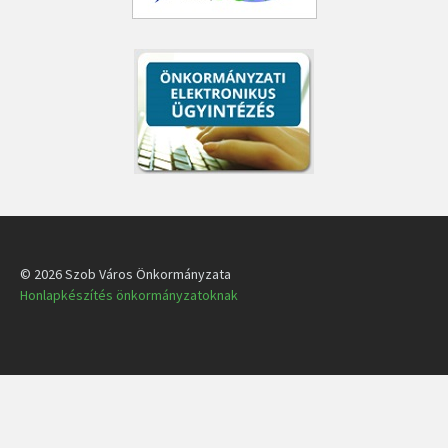
© 2026 Szob Város Önkormányzata
Honlapkészítés önkormányzatoknak