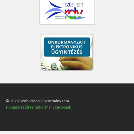
© 2026 Szob Város Önkormányzata
Honlapkészítés önkormányzatoknak