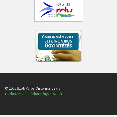
© 2026 Szob Város Önkormányzata
Honlapkészítés önkormányzatoknak