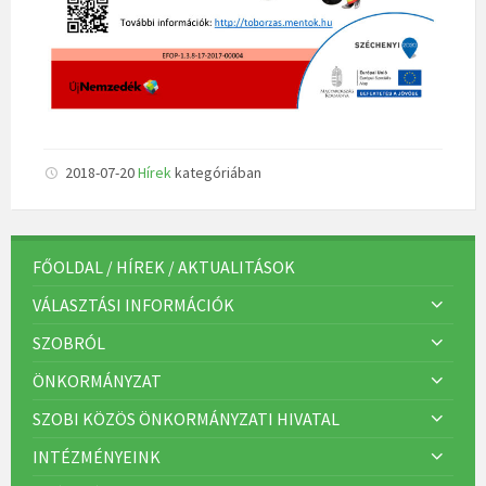
2018-07-20
Hírek
kategóriában
FŐOLDAL / HÍREK / AKTUALITÁSOK
VÁLASZTÁSI INFORMÁCIÓK
SZOBRÓL
ÖNKORMÁNYZAT
SZOBI KÖZÖS ÖNKORMÁNYZATI HIVATAL
INTÉZMÉNYEINK