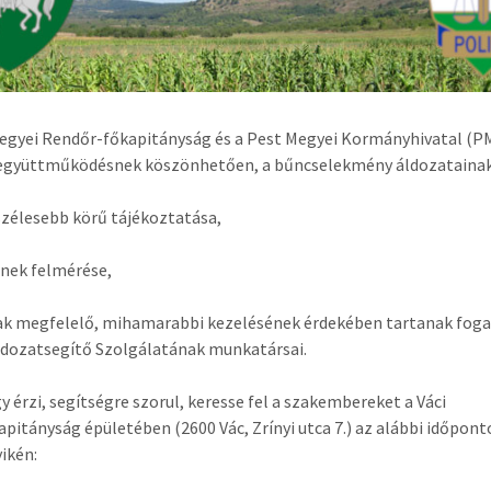
egyei Rendőr-főkapitányság és a Pest Megyei Kormányhivatal (
 együttműködésnek köszönhetően, a bűncselekmény áldozatainak
szélesebb körű tájékoztatása,
inek felmérése,
ak megfelelő, mihamarabbi kezelésének érdekében tartanak foga
dozatsegítő Szolgálatának munkatársai.
y érzi, segítségre szorul, keresse fel a szakembereket a Váci
pitányság épületében (2600 Vác, Zrínyi utca 7.) az alábbi időpont
ikén: