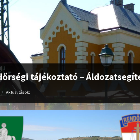
őrségi tájékoztató – Áldozatsegít
Aktualitások: