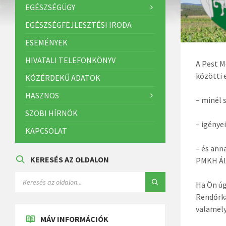
EGÉSZSÉGÜGY
EGÉSZSÉGFEJLESZTÉSI IRODA
ESEMÉNYEK
HIVATALI TELEFONKÖNYV
A Pest M
közötti
KÖZÉRDEKŰ ADATOK
HASZNOS
– minél 
SZOBI HÍRNÖK
– igénye
KAPCSOLAT
– és ann
KERESÉS AZ OLDALON
PMKH Ál
Ha Ön úg
Rendőrka
valamely
MÁV INFORMÁCIÓK