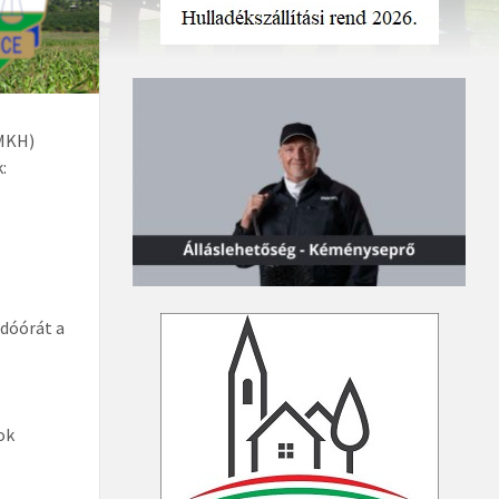
PMKH)
:
dóórát a
ok