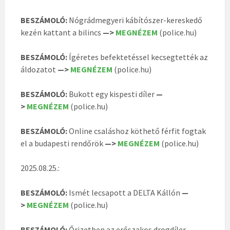
BESZÁMOLÓ:
Nógrádmegyeri kábítószer-kereskedő
kezén kattant a bilincs
—>
MEGNÉZEM
(police.hu)
BESZÁMOLÓ:
Ígéretes befektetéssel kecsegtették az
áldozatot
—>
MEGNÉZEM
(police.hu)
BESZÁMOLÓ:
Bukott egy kispesti díler
—
>
MEGNÉZEM
(police.hu)
BESZÁMOLÓ:
Online csaláshoz köthető férfit fogtak
el a budapesti rendőrök
—>
MEGNÉZEM
(police.hu)
2025.08.25.:
BESZÁMOLÓ:
Ismét lecsapott a DELTA Kállón
—
>
MEGNÉZEM
(police.hu)
BESZÁMOLÓ:
Őrizetben az erőszakos drogdíler
—