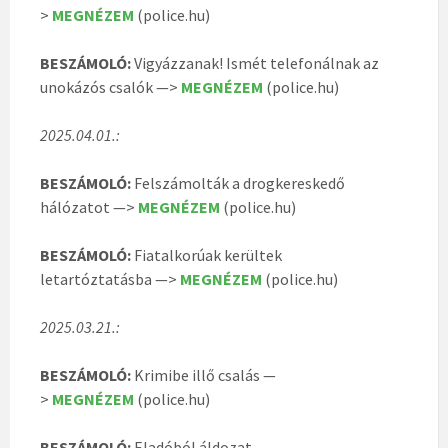
>
MEGNÉZEM
(police.hu)
BESZÁMOLÓ:
Vigyázzanak! Ismét telefonálnak az
unokázós csalók —>
MEGNÉZEM
(police.hu)
2025.04.01.:
BESZÁMOLÓ:
Felszámolták a drogkereskedő
hálózatot —>
MEGNÉZEM
(police.hu)
BESZÁMOLÓ:
Fiatalkorúak kerültek
letartóztatásba —>
MEGNÉZEM
(police.hu)
2025.03.21.:
BESZÁMOLÓ:
Krimibe illő csalás —
>
MEGNÉZEM
(police.hu)
BESZÁMOLÓ:
Eladóból áldozat —