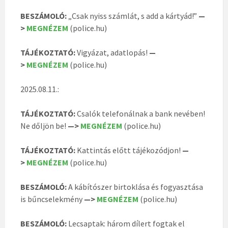
BESZÁMOLÓ:
„Csak nyiss számlát, s add a kártyád!”
—
>
MEGNÉZEM
(police.hu)
TÁJÉKOZTATÓ:
Vigyázat, adatlopás!
—
>
MEGNÉZEM
(police.hu)
2025.08.11.:
TÁJÉKOZTATÓ:
Csalók telefonálnak a bank nevében!
Ne dőljön be!
—>
MEGNÉZEM
(police.hu)
TÁJÉKOZTATÓ:
Kattintás előtt tájékozódjon!
—
>
MEGNÉZEM
(police.hu)
BESZÁMOLÓ:
A kábítószer birtoklása és fogyasztása
is bűncselekmény
—>
MEGNÉZEM
(police.hu)
BESZÁMOLÓ:
Lecsaptak: három dílert fogtak el