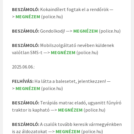
BESZÁMOLÓ:
Kokaindílert fogtak el a rendőrök —
>
MEGNÉZEM
(police.hu)
BESZÁMOLÓ:
Gondolkodj! —>
MEGNÉZEM
(police.hu)
BESZÁMOLÓ:
Mobilszolgáltató nevében küldenek
valótlan SMS-t —>
MEGNÉZEM
(police.hu)
2025.06.06.:
FELHÍVÁS:
Ha látta a balesetet, jelentkezzen! —
>
MEGNÉZEM
(police.hu)
BESZÁMOLÓ:
Terápiás matrac eladó, ugyanitt fűnyíró
traktor is kapható —>
MEGNÉZEM
(police.hu)
BESZÁMOLÓ:
A csalók tovább keresik vármegyénkben
is az áldozatokat —>
MEGNÉZEM
(police.hu)