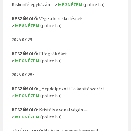
Kiskunfélegyházán
—>
MEGNÉZEM
(police.hu)
BESZÁMOLÓ:
Vége a kereskedésnek
—
>
MEGNÉZEM
(police.hu)
2025.07.29.:
BESZÁMOLÓ:
Elfogták őket
—
>
MEGNÉZEM
(police.hu)
2025.07.28.:
BESZÁMOLÓ:
„Megdolgozott” a kábítószerért —
>
MEGNÉZEM
(police.hu)
BESZÁMOLÓ:
Kristály a vonal végén —
>
MEGNÉZEM
(police.hu)
TÁJÉKOZTATÓ:
Ne hagyja magát becsapni! —