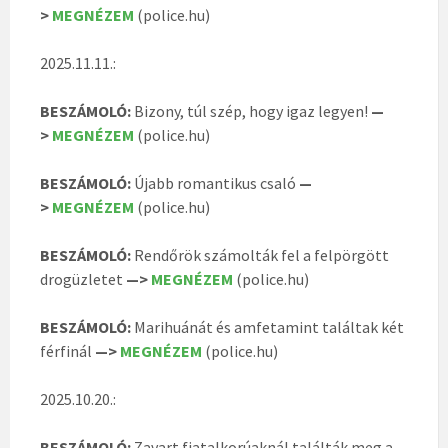
>
MEGNÉZEM
(police.hu)
2025.11.11.:
BESZÁMOLÓ:
Bizony, túl szép, hogy igaz legyen!
—
>
MEGNÉZEM
(police.hu)
BESZÁMOLÓ:
Újabb romantikus csaló
—
>
MEGNÉZEM
(police.hu)
BESZÁMOLÓ:
Rendőrök számolták fel a felpörgött
drogüzletet
—>
MEGNÉZEM
(police.hu)
BESZÁMOLÓ:
Marihuánát és amfetamint találtak két
férfinál
—>
MEGNÉZEM
(police.hu)
2025.10.20.:
BESZÁMOLÓ:
Zavart fiatalkorúaknál találták meg a