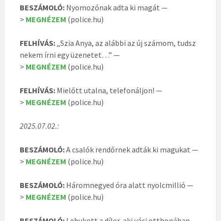
BESZÁMOLÓ:
Nyomozónak adta ki magát —
>
MEGNÉZEM
(police.hu)
FELHÍVÁS:
„Szia Anya, az alábbi az új számom, tudsz
nekem írni egy üzenetet…” —
>
MEGNÉZEM
(police.hu)
FELHÍVÁS:
Mielőtt utalna, telefonáljon! —
>
MEGNÉZEM
(police.hu)
2025.07.02.:
BESZÁMOLÓ:
A csalók rendőrnek adták ki magukat —
>
MEGNÉZEM
(police.hu)
BESZÁMOLÓ:
Háromnegyed óra alatt nyolcmillió —
>
MEGNÉZEM
(police.hu)
BESZÁMOLÓ:
Lebukott a díler, aki váci otthonában