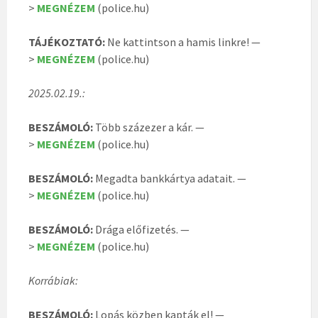
>
MEGNÉZEM
(police.hu)
TÁJÉKOZTATÓ:
Ne kattintson a hamis linkre! —
>
MEGNÉZEM
(police.hu)
2025.02.19.:
BESZÁMOLÓ:
Több százezer a kár. —
>
MEGNÉZEM
(police.hu)
BESZÁMOLÓ:
Megadta bankkártya adatait. —
>
MEGNÉZEM
(police.hu)
BESZÁMOLÓ:
Drága előfizetés. —
>
MEGNÉZEM
(police.hu)
Korrábiak:
BESZÁMOLÓ:
Lopás közben kapták el! —