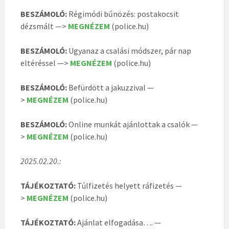
BESZÁMOLÓ:
Régimódi bűnözés: postakocsit
dézsmált —>
MEGNÉZEM
(police.hu)
BESZÁMOLÓ:
Ugyanaz a csalási módszer, pár nap
eltéréssel —>
MEGNÉZEM
(police.hu)
BESZÁMOLÓ:
Befürdött a jakuzzival —
>
MEGNÉZEM
(police.hu)
BESZÁMOLÓ:
Online munkát ajánlottak a csalók —
>
MEGNÉZEM
(police.hu)
2025.02.20.:
TÁJÉKOZTATÓ:
Túlfizetés helyett ráfizetés —
>
MEGNÉZEM
(police.hu)
TÁJÉKOZTATÓ:
Ajánlat elfogadása…. —