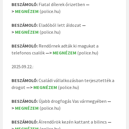
BESZÁMOLÓ:
Fiatal dílerek őrizetben
—
>
MEGNÉZEM
(police.hu)
BESZÁMOLÓ:
Eladóból lett áldozat
—
>
MEGNÉZEM
(police.hu)
BESZÁMOLÓ:
Rendőrnek adták ki magukat a
telefonos csalók
—>
MEGNÉZEM
(police.hu)
2025.09.22.:
BESZÁMOLÓ:
Családi vállalkozásban terjesztették a
drogot
—>
MEGNÉZEM
(police.hu)
BESZÁMOLÓ:
Újabb drogfogás Vas vármegyében
—
>
MEGNÉZEM
(police.hu)
BESZÁMOLÓ:
Álrendőrök kezén kattant a bilincs
—
>
MEGNÉZEM
(police.hu)