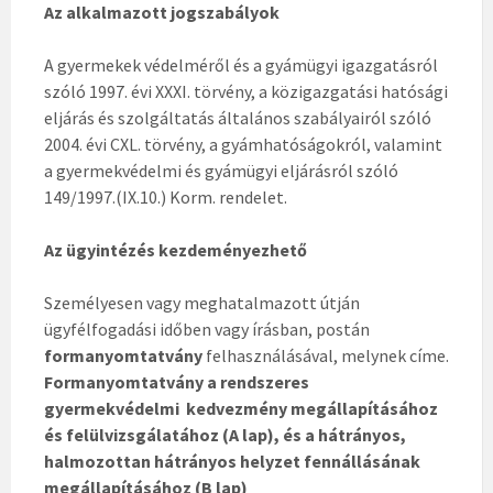
Az alkalmazott jogszabályok
A gyermekek védelméről és a gyámügyi igazgatásról
szóló 1997. évi XXXI. törvény, a közigazgatási hatósági
eljárás és szolgáltatás általános szabályairól szóló
2004. évi CXL. törvény, a gyámhatóságokról, valamint
a gyermekvédelmi és gyámügyi eljárásról szóló
149/1997.(IX.10.) Korm. rendelet.
Az ügyintézés kezdeményezhető
Személyesen vagy meghatalmazott útján
ügyfélfogadási időben vagy írásban, postán
formanyomtatvány
felhasználásával, melynek címe.
Formanyomtatvány a rendszeres
gyermekvédelmi kedvezmény megállapításához
és felülvizsgálatához (A lap), és a hátrányos,
halmozottan hátrányos helyzet fennállásának
megállapításához (B lap)