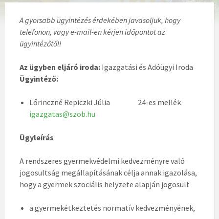
A gyorsabb ügyintézés érdekében javasoljuk, hogy
telefonon, vagy e-mail-en kérjen időpontot az
ügyintézőtől!
Az ügyben eljáró iroda:
Igazgatási és Adóügyi Iroda
Ügyintéző:
Lőrinczné Repiczki Júlia 24-es mellék
igazgatas@szob.hu
Ügyleírás
A rendszeres gyermekvédelmi kedvezményre való
jogosultság megállapításának célja annak igazolása,
hogy a gyermek szociális helyzete alapján jogosult
a gyermekétkeztetés normatív kedvezményének,