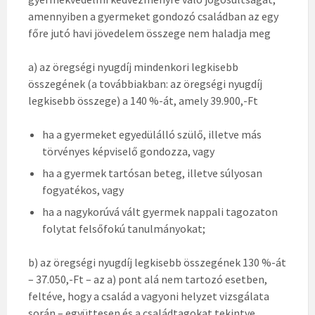
amennyiben a gyermeket gondozó családban az egy
főre jutó havi jövedelem összege nem haladja meg
a) az öregségi nyugdíj mindenkori legkisebb
összegének (a továbbiakban: az öregségi nyugdíj
legkisebb összege) a 140 %-át, amely 39.900,-Ft
ha a gyermeket egyedülálló szülő, illetve más
törvényes képviselő gondozza, vagy
ha a gyermek tartósan beteg, illetve súlyosan
fogyatékos, vagy
ha a nagykorúvá vált gyermek nappali tagozaton
folytat felsőfokú tanulmányokat;
b) az öregségi nyugdíj legkisebb összegének 130 %-át
– 37.050,-Ft – az a) pont alá nem tartozó esetben,
feltéve, hogy a család a vagyoni helyzet vizsgálata
során – együttesen és a családtagokat tekintve