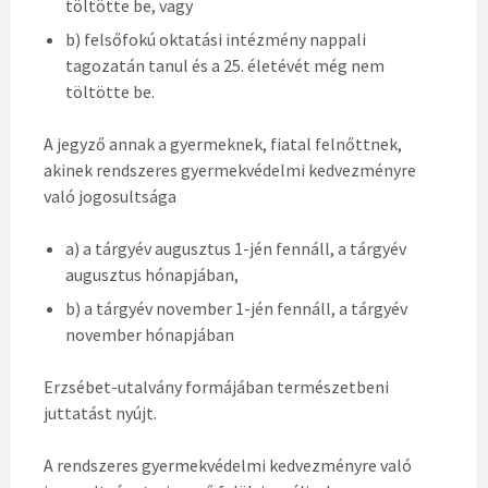
töltötte be, vagy
b) felsőfokú oktatási intézmény nappali
tagozatán tanul és a 25. életévét még nem
töltötte be.
A jegyző annak a gyermeknek, fiatal felnőttnek,
akinek rendszeres gyermekvédelmi kedvezményre
való jogosultsága
a) a tárgyév augusztus 1-jén fennáll, a tárgyév
augusztus hónapjában,
b) a tárgyév november 1-jén fennáll, a tárgyév
november hónapjában
Erzsébet-utalvány formájában természetbeni
juttatást nyújt.
A rendszeres gyermekvédelmi kedvezményre való