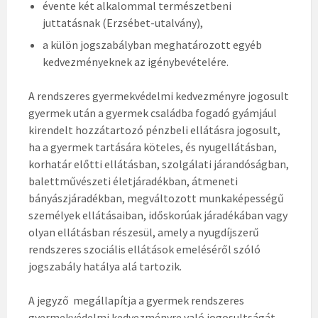
évente két alkalommal természetbeni
juttatásnak (Erzsébet-utalvány),
a külön jogszabályban meghatározott egyéb
kedvezményeknek az igénybevételére.
A rendszeres gyermekvédelmi kedvezményre jogosult
gyermek után a gyermek családba fogadó gyámjául
kirendelt hozzátartozó pénzbeli ellátásra jogosult,
ha a gyermek tartására köteles, és nyugellátásban,
korhatár előtti ellátásban, szolgálati járandóságban,
balettművészeti életjáradékban, átmeneti
bányászjáradékban, megváltozott munkaképességű
személyek ellátásaiban, időskorúak járadékában vagy
olyan ellátásban részesül, amely a nyugdíjszerű
rendszeres szociális ellátások emeléséről szóló
jogszabály hatálya alá tartozik.
A jegyző megállapítja a gyermek rendszeres
gyermekvédelmi kedvezményre való jogosultságát,