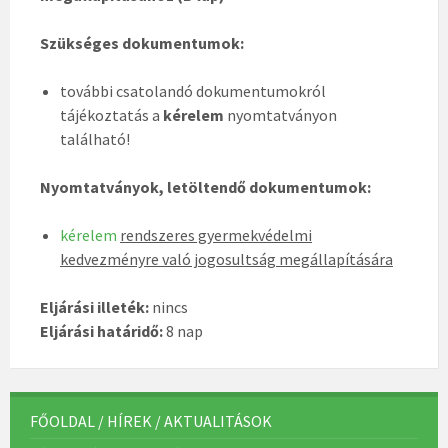
Szükséges dokumentumok:
további csatolandó dokumentumokról
tájékoztatás a
kérelem
nyomtatványon
található!
Nyomtatványok, letöltendő dokumentumok:
kérelem
rendszeres gyermekvédelmi
kedvezményre való jogosultság megállapítására
Eljárási illeték:
nincs
Eljárási határidő:
8 nap
FŐOLDAL / HÍREK / AKTUALITÁSOK