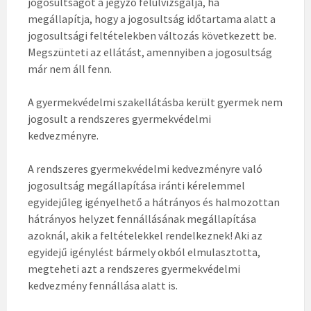
jogosultságot a jegyző felülvizsgálja, ha
megállapítja, hogy a jogosultság időtartama alatt a
jogosultsági feltételekben változás következett be.
Megszünteti az ellátást, amennyiben a jogosultság
már nem áll fenn.
A gyermekvédelmi szakellátásba került gyermek nem
jogosult a rendszeres gyermekvédelmi
kedvezményre.
A rendszeres gyermekvédelmi kedvezményre való
jogosultság megállapítása iránti kérelemmel
egyidejűleg igényelhető a hátrányos és halmozottan
hátrányos helyzet fennállásának megállapítása
azoknál, akik a feltételekkel rendelkeznek! Aki az
egyidejű igénylést bármely okból elmulasztotta,
megteheti azt a rendszeres gyermekvédelmi
kedvezmény fennállása alatt is.