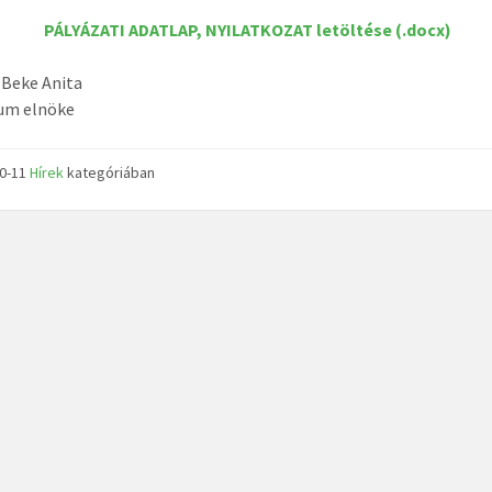
PÁLYÁZATI ADATLAP, NYILATKOZAT letöltése (.docx)
 Beke Anita
ium elnöke
10-11
Hírek
kategóriában