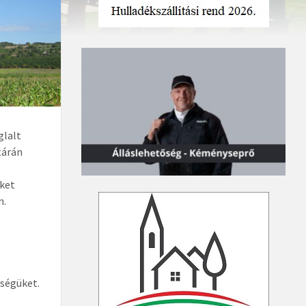
glalt
tárán
eket
n.
ységüket.