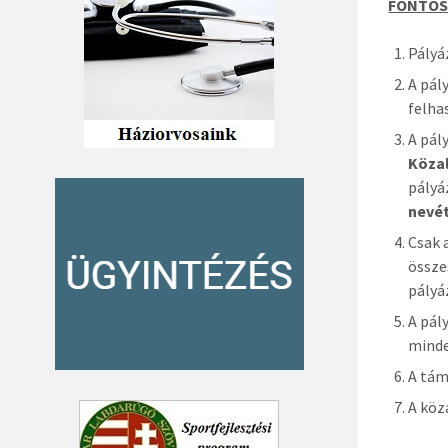
FONTOS
Pályá
A pál
felha
A pál
Közal
pályá
nevét
Csak 
össze
pályá
A pál
minde
A tám
A köz