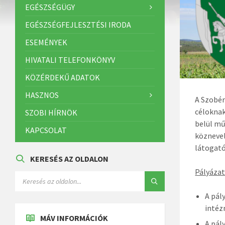
EGÉSZSÉGÜGY
EGÉSZSÉGFEJLESZTÉSI IRODA
ESEMÉNYEK
HIVATALI TELEFONKÖNYV
KÖZÉRDEKŰ ADATOK
HASZNOS
A Szobér
céloknak
SZOBI HÍRNÖK
belül mű
KAPCSOLAT
köznevel
látogató
KERESÉS AZ OLDALON
Pályázat
A pál
intéz
MÁV INFORMÁCIÓK
A pál