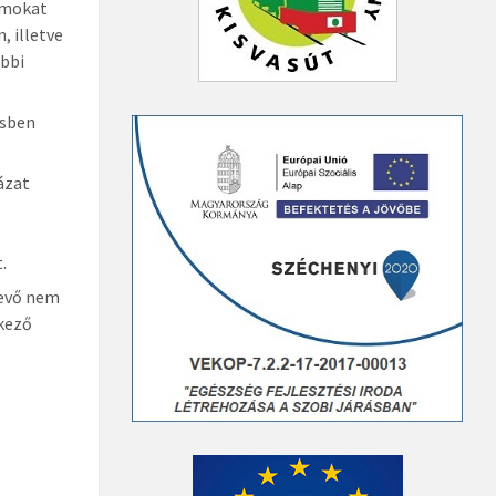
umokat
, illetve
ábbi
ésben
ázat
.
tevő nem
rkező