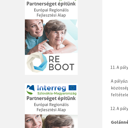
A pál
A pályáz
közösség
feltétel
A pál
Golánné 