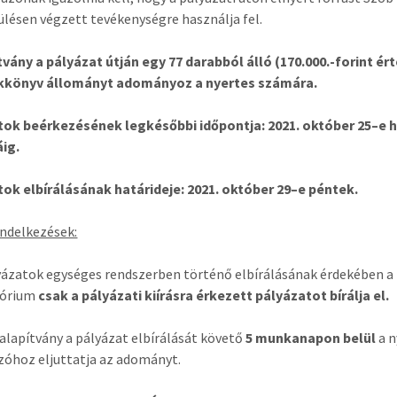
ülésen végzett tevékenységre használja fel.
tvány a pályázat útján egy 77 darabból álló (170.000.-forint ér
könyv állományt adományoz a nyertes számára.
tok beérkezésének legkésőbbi időpontja: 2021. október 25–e 
áig.
ok elbírálásának határideje: 2021. október 29–e péntek.
ndelkezések:
yázatok egységes rendszerben történő elbírálásának érdekében a
tórium
csak a pályázati kiírásra érkezett pályázatot bírálja el.
alapítvány a pályázat elbírálását követő
5 munkanapon belül
a n
zóhoz eljuttatja az adományt.