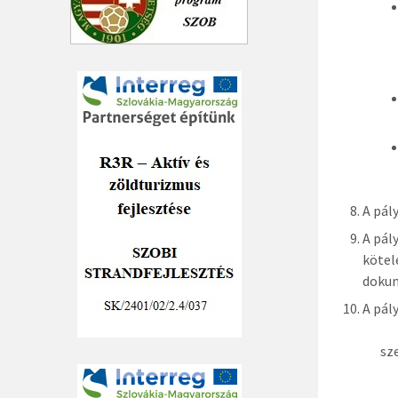
A pál
A pál
kötel
dokum
A pál
sz