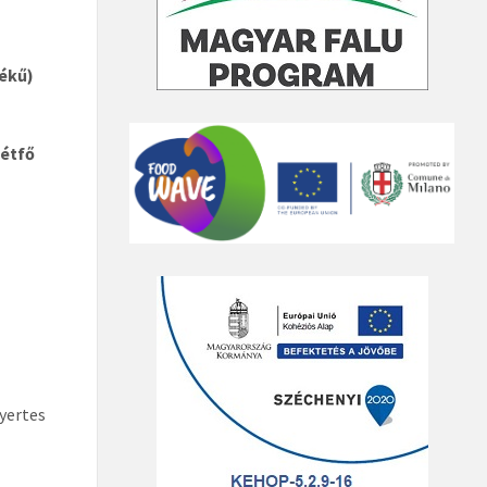
tékű)
hétfő
yertes