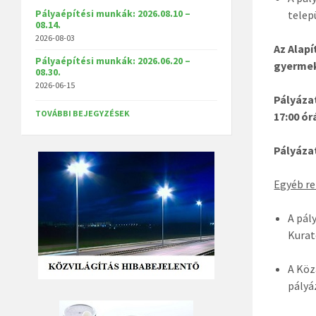
Pályaépítési munkák: 2026.08.10 –
telep
08.14.
2026-08-03
Az Alapí
Pályaépítési munkák: 2026.06.20 –
gyermek
08.30.
2026-06-15
Pályáza
TOVÁBBI BEJEGYZÉSEK
17:00 ór
Pályázat
Egyéb re
A pál
Kura
A Köz
pályá