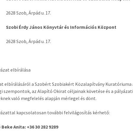
2628 Szob, Árpád u. 17.
Szobi Érdy János Könyvtár és Információs Központ
2628 Szob, Árpád u. 17.
yázat elbírálása
at elbírálásáról a Szobért Szobiakért Közalapítvány Kuratóriuma 
i szempontok, az Alapító Okirat céljainak követése és a pályázat
eknek való megfelelés alapján mérlegel és dönt.
yázattal kapcsolatosan további felvilágosítás kérhető:
Beke Anita: +36 30 282 9289