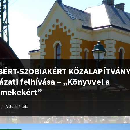
BÉRT-SZOBIAKÉRT KÖZALAPÍTVÁN
ázati felhívása – „Könyvvel a
rmekekért”
Aktualitások: