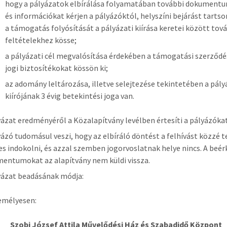
hogy a pályázatok elbírálása folyamatában további dokument
és információkat kérjen a pályázóktól, helyszíni bejárást tartson
a támogatás folyósítását a pályázati kiírása keretei között tov
feltételekhez kösse;
a pályázati cél megvalósítása érdekében a támogatási szerződ
jogi biztosítékokat kössön ki;
az adomány leltározása, illetve selejtezése tekintetében a pály
kiírójának 3 évig betekintési joga van.
yázat eredményéről a Közalapítvány levélben értesíti a pályázókat
yázó tudomásul veszi, hogy az elbíráló döntést a felhívást közzé 
es indokolni, és azzal szemben jogorvoslatnak helye nincs. A beé
entumokat az alapítvány nem küldi vissza.
yázat beadásának módja:
emélyesen:
Szobi József Attila Művelődési Ház és Szabadidő Központ