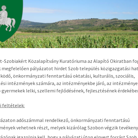
t-Szobiakért Közalapítvány Kuratóriuma az Alapító Okiratban fo
 megfelelően pályázatot hirdet Szob település közigazgatási ha
ködő, önkormányzati fenntartású oktatási, kulturális, szociális,
ési intézmények számára, az intézményekbe járó, az intézmény
 gyermekek lelki, szellemi fejlődésének, fejlesztésének érdekébe
i feltételek:
yázaton adószámmal rendelkező, önkormányzati fenntartású
mények vehetnek részt, melyek kizárólag Szobon végzik tevéken
yázónak igazolnia kell, hogy a pályázati úton elnyert forrást Szob