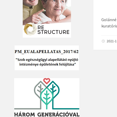
Golánné
kuratór
2021-