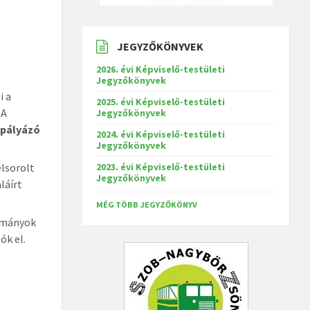
JEGYZŐKÖNYVEK
2026. évi Képviselő-testületi
Jegyzőkönyvek
i a
2025. évi Képviselő-testületi
A
Jegyzőkönyvek
a pályázó
2024. évi Képviselő-testületi
Jegyzőkönyvek
elsorolt
2023. évi Képviselő-testületi
Jegyzőkönyvek
láírt
MÉG TÖBB JEGYZŐKÖNYV
lmányok
ók el.