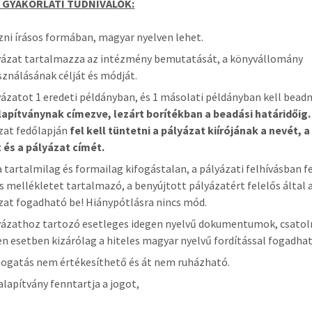
 GYAKORLATI TUDNIVALÓK:
zni írásos formában, magyar nyelven lehet.
yázat tartalmazza az intézmény bemutatását, a könyvállomány
sználásának célját és módját.
yázatot 1 eredeti példányban, és 1 másolati példányban kell beadn
apítványnak címezve, lezárt borítékban a beadási határidőig.
zat fedőlapján
fel kell tüntetni a pályázat kiírójának a nevét, 
 és a pályázat címét.
a tartalmilag és formailag kifogástalan, a pályázati felhívásban f
s mellékletet tartalmazó, a benyújtott pályázatért felelős által a
zat fogadható be! Hiánypótlásra nincs mód.
yázathoz tartozó esetleges idegen nyelvű dokumentumok, csato
n esetben kizárólag a hiteles magyar nyelvű fordítással fogadhat
ogatás nem értékesíthető és át nem ruházható.
alapítvány fenntartja a jogot,