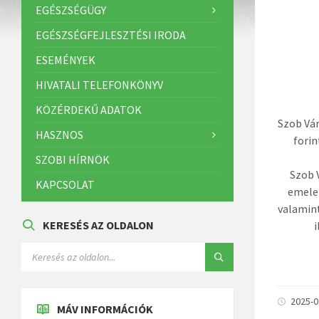
EGÉSZSÉGÜGY
EGÉSZSÉGFEJLESZTÉSI IRODA
ESEMÉNYEK
HIVATALI TELEFONKÖNYV
KÖZÉRDEKŰ ADATOK
Szob Vá
HASZNOS
forin
SZOBI HÍRNÖK
Szob 
KAPCSOLAT
emelet
valamint
KERESÉS AZ OLDALON
i
2025-
MÁV INFORMÁCIÓK