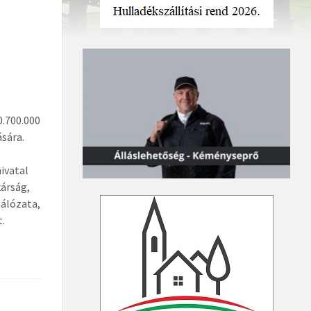
.700.000
ására.
ivatal
kárság,
hálózata,
t.