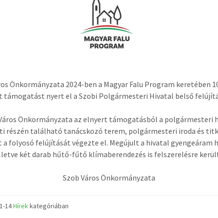
ros Önkormányzata 2024-ben a Magyar Falu Program keretében 10
t támogatást nyert el a Szobi Polgármesteri Hivatal belső felújít
Város Önkormányzata az elnyert támogatásból a polgármesteri h
i részén található tanácskozó terem, polgármesteri iroda és tit
 a folyosó felújítását végezte el. Megújult a hivatal gyengeáram 
lletve két darab hűtő-fűtő klímaberendezés is felszerelésre kerül
Szob Város Önkormányzata
01-14
Hírek
kategóriában