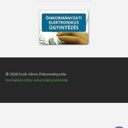
© 2026 Szob Város Önkormányzata
Honlapkészítés önkormányzatoknak