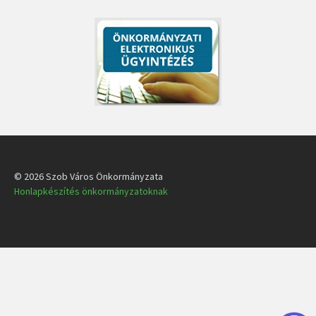
© 2026 Szob Város Önkormányzata
Honlapkészítés önkormányzatoknak