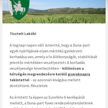
Tisztelt Lakók!
A tegnapi napon vált ismertté, hogy a Duna-part
egyik nyárfájának olyan mértékű gyökérzeti
korhadása van, amely a fa állékonyságát, stabilitását
jelentős mértékben veszélyezteti. A korhadás
veszélyessége következtében –
különösen a
hétvégén megrendezésre kerülő
gyereknapra
tekintettel
– az azonnali kivágása mellett
döntöttünk. Részletek:
Az érintett fa éppen az EuroVelo 6 kerékpárút
mellett, a Duna-part füves rendezvényterületének