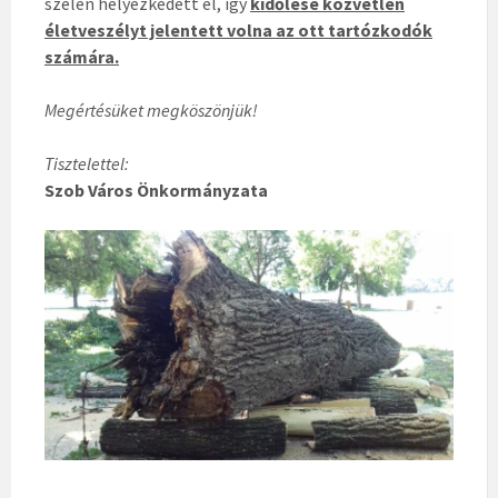
szélén helyezkedett el, így
kidőlése közvetlen
életveszélyt jelentett volna az ott tartózkodók
számára.
Megértésüket megköszönjük!
Tisztelettel:
Szob Város Önkormányzata