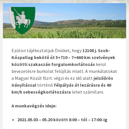
Ezúton tájékoztatjuk Önöket, hogy
12108 j.
Szob-
Kóspallag bekötő út
5
+710 – 7+660 km szelvények
közötti szakaszán forgalomkorlátozás
kerül
bevezetésre burkolat felújítás miatt. A munkálatokat
a Magyar Közút Nzrt. végzi és ez idő alatt
jelzőőrös
irányítással
történő
félpályás út lezárásra és 40
km/h sebességkorlátozásra
lehet számítani.
A munkavégzés ideje:
2021.05.03 – 05.20 között 8:00 – tól – 17:00-ig