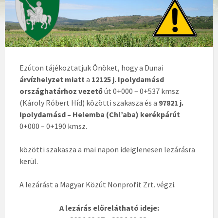
Ezúton tájékoztatjuk Önöket, hogy a Dunai
árvízhelyzet miatt
a
12125 j. Ipolydamásd
országhatárhoz vezető
út 0+000 – 0+537 kmsz
(Károly Róbert Híd) közötti szakasza és a
97821 j.
Ipolydamásd – Helemba (Chl’aba) kerékpárút
0+000 – 0+190 kmsz.
közötti szakasza a mai napon ideiglenesen lezárásra
kerül.
A lezárást a Magyar Közút Nonprofit Zrt. végzi.
A lezárás előrelátható ideje: