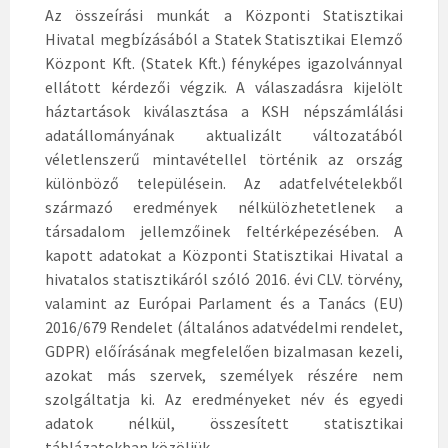
Az összeírási munkát a Központi Statisztikai
Hivatal megbízásából a Statek Statisztikai Elemző
Központ Kft. (Statek Kft.) fényképes igazolvánnyal
ellátott kérdezői végzik. A válaszadásra kijelölt
háztartások kiválasztása a KSH népszámlálási
adatállományának aktualizált változatából
véletlenszerű mintavétellel történik az ország
különböző településein. Az adatfelvételekből
származó eredmények nélkülözhetetlenek a
társadalom jellemzőinek feltérképezésében. A
kapott adatokat a Központi Statisztikai Hivatal a
hivatalos statisztikáról szóló 2016. évi CLV. törvény,
valamint az Európai Parlament és a Tanács (EU)
2016/679 Rendelet (általános adatvédelmi rendelet,
GDPR) előírásának megfelelően bizalmasan kezeli,
azokat más szervek, személyek részére nem
szolgáltatja ki. Az eredményeket név és egyedi
adatok nélkül, összesített statisztikai
táblázatokban közöljük.