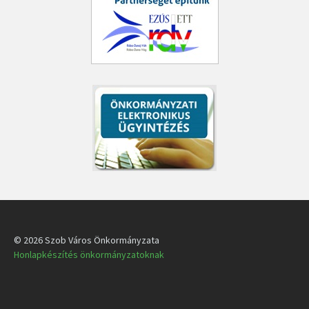
© 2026 Szob Város Önkormányzata
Honlapkészítés önkormányzatoknak