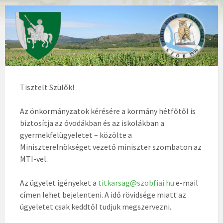
Tisztelt Szülők!
Az önkormányzatok kérésére a kormány hétfőtől is
biztosítja az óvodákban és az iskolákban a
gyermekfelügyeletet – közölte a
Miniszterelnökséget vezető miniszter szombaton az
MTI-vel.
Az ügyelet igényeket a
titkarsag@szobfiai.hu
e-mail
címen lehet bejelenteni. A idő rövidsége miatt az
ügyeletet csak keddtől tudjuk megszervezni.