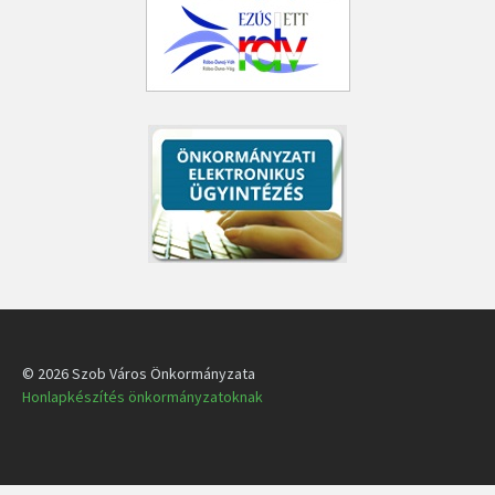
© 2026 Szob Város Önkormányzata
Honlapkészítés önkormányzatoknak