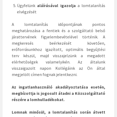
Ügyfelünk
aláírásával igazolja
a lomtalanítás
elvégzését
A lomtalanítás időpontjának pontos
meghatározása a fentiek és a szolgáltató belső
járattervének figyelembevételével történik. A
megkeresés beérkezését követően,
erőforrásunkhoz igazított, optimális begyűjtési
terv készül, majd visszajelzünk a megadott
elérhetőségek valamelyikén. Az általunk
visszaigazolt napon Kollégáink az Ön által
megjelölt címen fognak jelentkezni.
Az ingatlanhasználó akadályoztatása esetén,
megbízottja is jogosult átadni a Közszolgáltató
részére a lomhulladékokat.
Lomnak minősül, a lomtalanítás során átvett