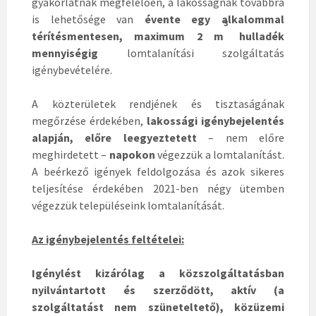
gyakorlatnak megfelelően, a lakosságnak továbbra
is lehetősége van
évente egy alkalommal
3
térítésmentesen, maximum 2 m
hulladék
mennyiségig
lomtalanítási szolgáltatás
igénybevételére.
A közterületek rendjének és tisztaságának
megőrzése érdekében,
lakossági igénybejelentés
alapján, előre leegyeztetett
– nem előre
meghirdetett –
napokon
végezzük a lomtalanítást.
A beérkező igények feldolgozása és azok sikeres
teljesítése érdekében 2021-ben négy ütemben
végezzük településeink lomtalanítását.
Az igénybejelentés feltételei:
Igénylést kizárólag
a közszolgáltatásban
nyilvántartott és szerződött, aktív (a
szolgáltatást nem szüneteltető), közüzemi