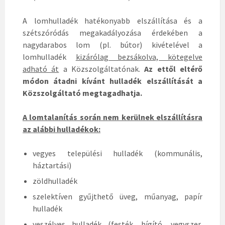
A lomhulladék hatékonyabb elszállítása és a
szétszóródás megakadályozása érdekében a
nagydarabos lom (pl. bútor) kivételével a
lomhulladék
kizárólag bezsákolva, kötegelve
adható át
a Közszolgáltatónak.
Az ettől eltérő
módon átadni kívánt hulladék elszállítását a
Közszolgáltató megtagadhatja.
A lomtalanítás során nem kerülnek elszállításra
az alábbi hulladékok:
vegyes települési hulladék (kommunális,
háztartási)
zöldhulladék
szelektíven gyűjthető üveg, műanyag, papír
hulladék
veszélyes hulladék (festék, hígító, vegyszer,