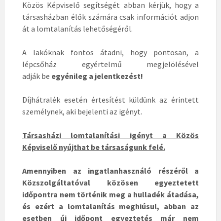
Közös Képviselő segítségét abban kérjük, hogy a
társasházban élők számára csak információt adjon
át a lomtalanítás lehetőségéről.
A lakóknak fontos átadni, hogy pontosan, a
lépcsőház egyértelmű megjelölésével
adják be
egyénileg a jelentkezést!
Díjhátralék esetén értesítést küldünk az érintett
személynek, aki bejelenti az igényt.
Társasházi lomtalanítási igényt a Közös
Képviselő nyújthat be társaságunk felé.
Amennyiben az ingatlanhasználó részéről a
Közszolgáltatóval közösen egyeztetett
időpontra nem történik meg a hulladék átadása,
és ezért a lomtalanítás meghiúsul, abban az
esetben új időpont egyeztetés már nem