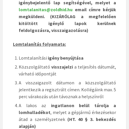
igénybejelentő lap segítségével, melyet a
lomtalanitas@zoldhid.hu
email címre kérjük
megküldeni. (KIZÁRÓLAG a megfelelően
kitöltött igénylő lapok kerülnek
feldolgozásra, visszaigazolásra)
Lomtalanítás folyamata:
Lomtalanítási
igény benyújtása
Közszolgáltató
visszajelzi
a teljesítés dátumát,
várható időpontját
A visszaigazolt dátumon a közszolgáltató
jelentkezik a regisztrált címen. Kollégáink max. 5
perc várakozás után távoznak a helyszínről
A lakos az
ingatlanon belül tárolja a
lomhulladékot
, melyet a gépjármű érkezésekor
átad a személyzetnek
(HT. 40 § 3. bekezdés
alapján)