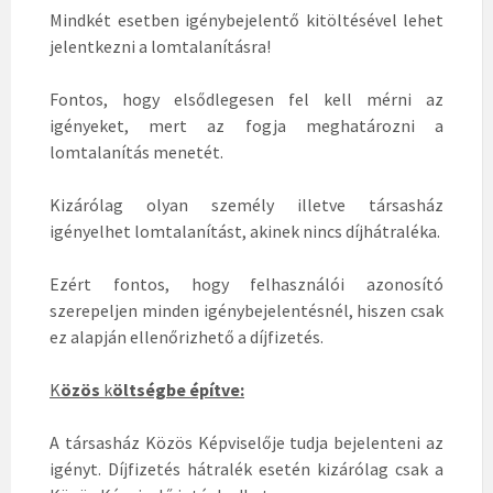
Mindkét esetben igénybejelentő kitöltésével lehet
jelentkezni a lomtalanításra!
Fontos, hogy elsődlegesen fel kell mérni az
igényeket, mert az fogja meghatározni a
lomtalanítás menetét.
Kizárólag olyan személy illetve társasház
igényelhet lomtalanítást, akinek nincs díjhátraléka.
Ezért fontos, hogy felhasználói azonosító
szerepeljen minden igénybejelentésnél, hiszen csak
ez alapján ellenőrizhető a díjfizetés.
K
özös
k
öltségbe építve:
A társasház Közös Képviselője tudja bejelenteni az
igényt. Díjfizetés hátralék esetén kizárólag csak a