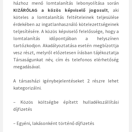
házhoz menő lomtalanítás lebonyolítása során
KIZÁRÓLAG a
közös képviselő jogosult
, aki
köteles a lomtalanítás feltételeinek teljesülése
érdekében az ingatlanhasználó kötelezettségeinek
teljesítésére. A közös képviselő felelőssége, hogy a
lomtalanítás időpontjában a helyszínen
tartózkodjon. Akadályoztatása esetén megbízottja
vesz részt, melyről előzetesen írásban tájékoztatja
Társaságunkat név, cím és telefonos elérhetőség
megadásával.
A társasházi igénybejelentéseket 2 részre lehet
kategorizálni.
– Közös költségbe épített hulladékszállítási
díjfizetés
– Egyéni, lakásonként történő díjfizetés