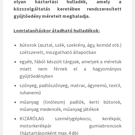
olyan háztartási hulladék, amely a
közszolgáltatás keretében rendszeresített
gyűjtőedény méreteit meghaladja.
Lomtalanításkor átadható hulladékok:
bútorok (asztal, szék, szekrény, ágy, komód stb.)
szétszerelt, mozgatható állapotban
egyéb, fából készült tárgyak, amelyek a méretük
miatt nem férnek el a hagyományos
gyűjtőedényben
szőnyeg, padlószőnyeg, matrac, ágynemű, textil,
ruhanemű
műanyag (linóleum) padlók, kerti bútorok,
műanyag medencék, műanyag játékok
KIZÁRÓLAG személygépkocsi, kerékpár,
motorkerékpár gumiabroncsok
(háztartásonként max..4 db)