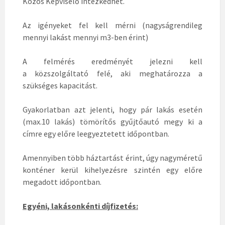
Közös Képviselő intézkedhet.
Az igényeket fel kell mérni (nagyságrendileg
mennyi lakást mennyi m3-ben érint)
A felmérés eredményét jelezni kell
a közszolgáltató felé, aki meghatározza a
szükséges kapacitást.
Gyakorlatban azt jelenti, hogy pár lakás esetén
(max.10 lakás) tömörítős gyűjtőautó megy ki a
címre egy előre leegyeztetett időpontban.
Amennyiben több háztartást érint, úgy nagyméretű
konténer kerül kihelyezésre szintén egy előre
megadott időpontban.
Egyéni, lakásonkénti díjfizetés: