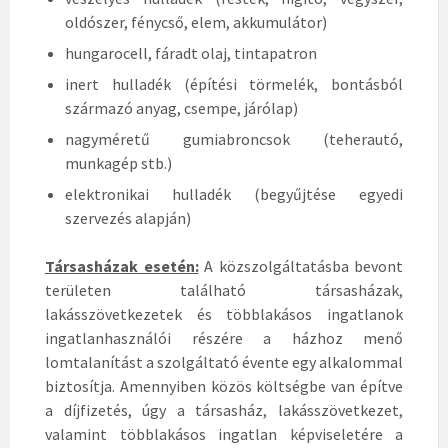
oldószer, fénycső, elem, akkumulátor)
hungarocell, fáradt olaj, tintapatron
inert hulladék (építési törmelék, bontásból
származó anyag, csempe, járólap)
nagyméretű gumiabroncsok (teherautó,
munkagép stb.)
elektronikai hulladék (begyűjtése egyedi
szervezés alapján)
Társasházak esetén:
A közszolgáltatásba bevont
területen található társasházak,
lakásszövetkezetek és többlakásos ingatlanok
ingatlanhasználói részére a házhoz menő
lomtalanítást a szolgáltató évente egy alkalommal
biztosítja. Amennyiben közös költségbe van építve
a díjfizetés, úgy a társasház, lakásszövetkezet,
valamint többlakásos ingatlan képviseletére a