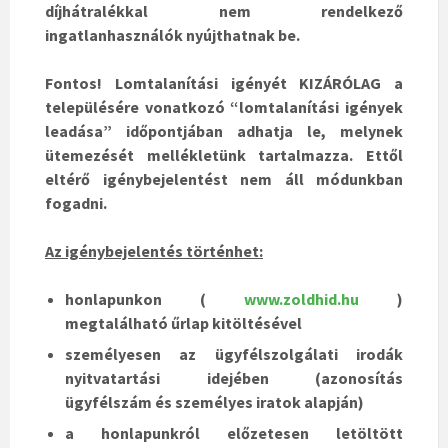
díjhátralékkal nem rendelkező
ingatlanhasználók nyújthatnak be.
Fontos! Lomtalanítási igényét KIZÁRÓLAG a
településére vonatkozó “lomtalanítási igények
leadása” időpontjában adhatja le, melynek
ütemezését mellékletünk tartalmazza. Ettől
eltérő igénybejelentést nem áll módunkban
fogadni.
Az igénybejelentés történhet:
honlapunkon (
www.zoldhid.hu
)
megtalálható űrlap kitöltésével
személyesen az ügyfélszolgálati irodák
nyitvatartási idejében (azonosítás
ügyfélszám és személyes iratok alapján)
a honlapunkról előzetesen letöltött