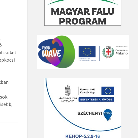
y
,
ő
ölcsöket
épkocsi
kban
osok
kisebb,