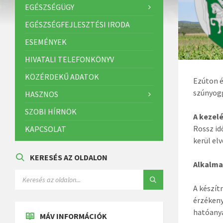
EGÉSZSÉGÜGY
EGÉSZSÉGFEJLESZTÉSI IRODA
ESEMÉNYEK
HIVATALI TELEFONKÖNYV
KÖZÉRDEKŰ ADATOK
Ezúton é
szúnyogg
HASZNOS
SZOBI HÍRNÖK
A kezel
Rossz id
KAPCSOLAT
kerül el
KERESÉS AZ OLDALON
Alkalma
A készít
érzékeny
hatóanya
MÁV INFORMÁCIÓK