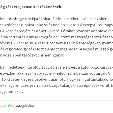
ság részére javasolt intézkedések:
ban tárolt gyermekjátékokat, élelmiszereket, evőeszközöket, a
n szárított ruhákat, a kezelés napján javasolt összegyűjteni vag
i. A kezelés idejére és az azt követő 1 órában javasolt az ablakokat
zárva tartani és a külső levegőt bejuttató mesterséges szellőztet
éseket kikapcsolni. A kezelt területen termő zöldségeket, gyüm
ás vagy feldolgozás előtt ajánlott megmosni. A kezelést végző g
n közelében tartózkodni nem szabad.
ban, fedetlenül tárolt vízgyűjtő edényekben, a különböző tárgya
sővízben akár egy hét alatt is kifejlődhetnek a szúnyoglárvák. A
rtó kezelés kiegészítéseként ajánlott, hogy az ingatlantulajdon
ék meg, rendszeresen ürítsék vagy takarják le az épületek körüli 
ízgyülemeket.
07-22
Hírek
kategóriában