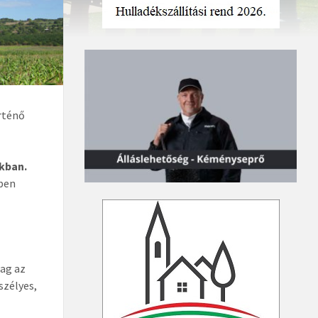
örténő
kban.
őben
lag az
szélyes,