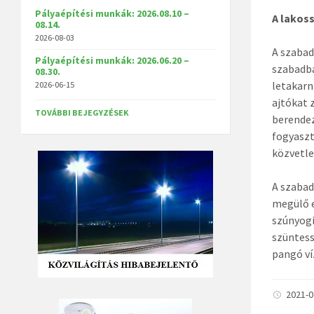
Pályaépítési munkák: 2026.08.10 –
A lakos
08.14.
2026-08-03
A szabad
Pályaépítési munkák: 2026.06.20 –
szabadba
08.30.
letakarn
2026-06-15
ajtókat 
TOVÁBBI BEJEGYZÉSEK
berendez
fogyaszt
közvetle
A szabad
megülő e
szúnyogi
szüntess
pangó v
2021-