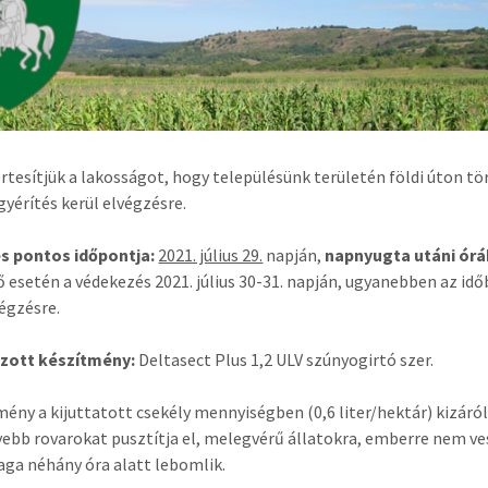
rtesítjük a lakosságot, hogy településünk területén földi úton t
yérítés kerül elvégzésre.
és pontos időpontja:
2021. július 29.
napján,
napnyugta utáni órá
ő esetén a védekezés 2021. július 30-31. napján, ugyanebben az id
végzésre.
zott készítmény:
Deltasect Plus 1,2 ULV szúnyogirtó szer.
mény a kijuttatott csekély mennyiségben (0,6 liter/hektár) kizáró
ebb rovarokat pusztítja el, melegvérű állatokra, emberre nem ve
ga néhány óra alatt lebomlik.