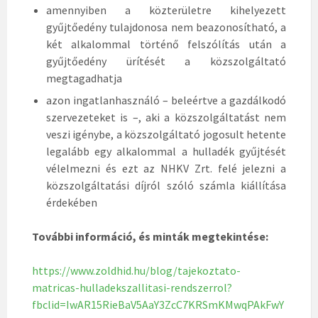
amennyiben a közterületre kihelyezett
gyűjtőedény tulajdonosa nem beazonosítható, a
két alkalommal történő felszólítás után a
gyűjtőedény ürítését a közszolgáltató
megtagadhatja
azon ingatlanhasználó – beleértve a gazdálkodó
szervezeteket is –, aki a közszolgáltatást nem
veszi igénybe, a közszolgáltató jogosult hetente
legalább egy alkalommal a hulladék gyűjtését
vélelmezni és ezt az NHKV Zrt. felé jelezni a
közszolgáltatási díjról szóló számla kiállítása
érdekében
További információ, és minták megtekintése:
https://www.zoldhid.hu/blog/tajekoztato-
matricas-hulladekszallitasi-rendszerrol?
fbclid=IwAR15RieBaV5AaY3ZcC7KRSmKMwqPAkFwY