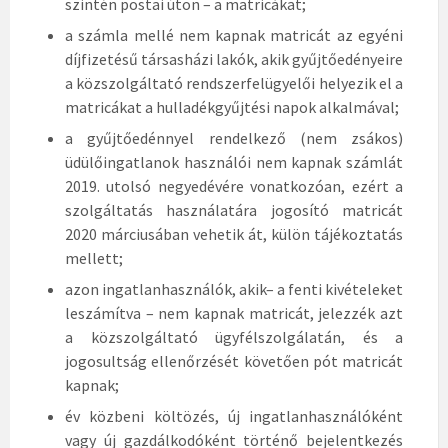
szintén postai úton – a matricákat;
a számla mellé nem kapnak matricát az egyéni
díjfizetésű társasházi lakók, akik gyűjtőedényeire
a közszolgáltató rendszerfelügyelői helyezik el a
matricákat a hulladékgyűjtési napok alkalmával;
a gyűjtőedénnyel rendelkező (nem zsákos)
üdülőingatlanok használói nem kapnak számlát
2019. utolsó negyedévére vonatkozóan, ezért a
szolgáltatás használatára jogosító matricát
2020 márciusában vehetik át, külön tájékoztatás
mellett;
azon ingatlanhasználók, akik– a fenti kivételeket
leszámítva – nem kapnak matricát, jelezzék azt
a közszolgáltató ügyfélszolgálatán, és a
jogosultság ellenőrzését követően pót matricát
kapnak;
év közbeni költözés, új ingatlanhasználóként
vagy új gazdálkodóként történő bejelentkezés