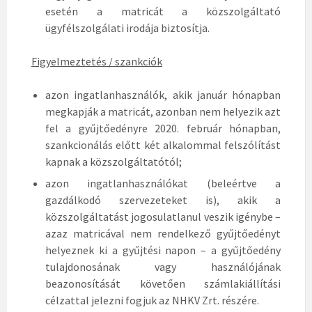
esetén a matricát a közszolgáltató
ügyfélszolgálati irodája biztosítja.
Figyelmeztetés / szankciók
azon ingatlanhasználók, akik január hónapban
megkapják a matricát, azonban nem helyezik azt
fel a gyűjtőedényre 2020. február hónapban,
szankcionálás előtt két alkalommal felszólítást
kapnak a közszolgáltatótól;
azon ingatlanhasználókat (beleértve a
gazdálkodó szervezeteket is), akik a
közszolgáltatást jogosulatlanul veszik igénybe –
azaz matricával nem rendelkező gyűjtőedényt
helyeznek ki a gyűjtési napon – a gyűjtőedény
tulajdonosának vagy használójának
beazonosítását követően számlakiállítási
célzattal jelezni fogjuk az NHKV Zrt. részére.