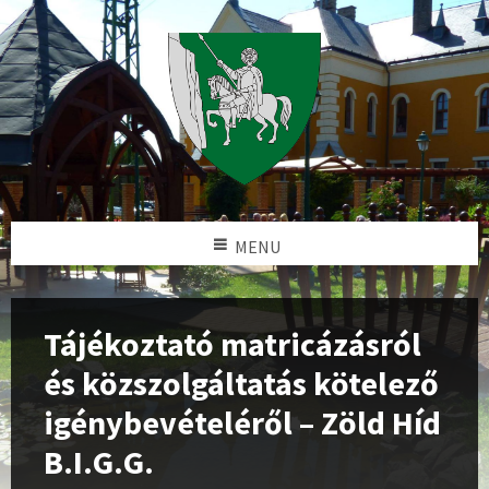
MENU
Tájékoztató matricázásról
és közszolgáltatás kötelező
igénybevételéről – Zöld Híd
B.I.G.G.