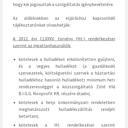
hogy kik jogosultak a szolgáltatás igénybevételére.
Az alábbiakban az eljáráshoz kapcsolódó
tájékoztatónkat olvashatják:
A 2012. évi CLXXXV. törvény (Ht.) rendelkezései
szerint az ingatlanhasználók:
kötelesek a hulladékot elkülönítetten gyűjteni,
és a vegyes hulladékot (a gazdálkodó
szervezetek, költségvetési szervek a háztartási
hulladékhoz hasonló hulladékot) minimum heti
rendszerességgel a közszolgáltató Zöld Híd
B.I.G.G. Nonprofit Kft. részére átadni;
kötelesek a helyi önkormányzati rendeletben
meghatározott hulladékszállítás rendjét
betartani;
kötelesek a Ht. rendelkezései szerint