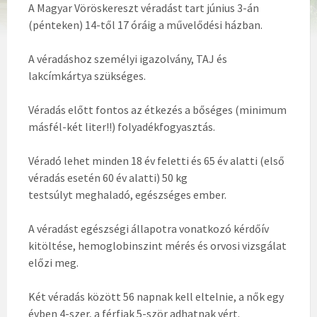
A Magyar Vöröskereszt véradást tart ​június 3-án
(pénteken) 14-től 17 óráig a művelődési házban.
A véradáshoz személyi igazolvány, TAJ és
lakcímkártya szükséges.
Véradás előtt fontos az étkezés a bőséges (minimum
másfél-két liter!!) folyadékfogyasztás.
Véradó lehet minden 18 év feletti és 65 év alatti (első
véradás esetén 60 év alatti) 50 kg
testsúlyt meghaladó, egészséges ember.
A véradást egészségi állapotra vonatkozó kérdőív
kitöltése, hemoglobinszint mérés és orvosi vizsgálat
előzi meg.
Két véradás között 56 napnak kell eltelnie, a nők egy
évben 4-szer, a férfiak 5-ször adhatnak vért.