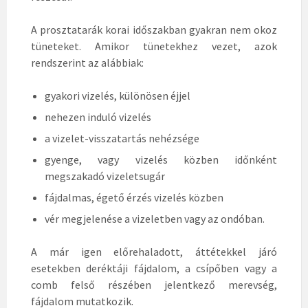
A prosztatarák korai időszakban gyakran nem okoz
tüneteket. Amikor tünetekhez vezet, azok
rendszerint az alábbiak:
gyakori vizelés, különösen éjjel
nehezen induló vizelés
a vizelet-visszatartás nehézsége
gyenge, vagy vizelés közben időnként
megszakadó vizeletsugár
fájdalmas, égető érzés vizelés közben
vér megjelenése a vizeletben vagy az ondóban.
A már igen előrehaladott, áttétekkel járó
esetekben deréktáji fájdalom, a csípőben vagy a
comb felső részében jelentkező merevség,
fájdalom mutatkozik.