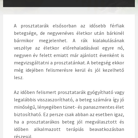
A prosztatarák elsősorban az idősebb férfiak
betegsége, de negyvenéves életkor után bárkinél
bármikor megjelenhet. A rák kialakulásának
veszélye az életkor előrehaladásával egyre nő,
negyven év felett emiatt már ajánlott évenként is
megvizsgáltatni a prosztatánkat. A betegség ekkor
még idejében felismerésre kerül és jól kezelhető
lesz.
Az időben felismert prosztatarák gyógyítható vagy
legalábbis visszaszorítható, a beteg számára így jó
minőségű, lényegében tünet- és panaszmentes élet
biztosítható. Ez persze csak abban az esetben igaz,
ha a prosztatarákos beteg jól megválasztott és
időben alkalmazott terápiás beavatkozásban
részesül.