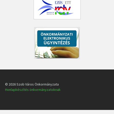
© 2026 Szob Város Önkormányzata
Honlapkészítés önkormányzatoknak