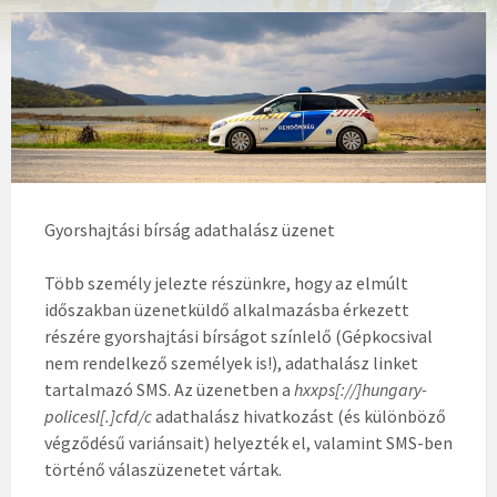
Gyorshajtási bírság adathalász üzenet
Több személy jelezte részünkre, hogy az elmúlt
időszakban üzenetküldő alkalmazásba érkezett
részére gyorshajtási bírságot színlelő (Gépkocsival
nem rendelkező személyek is!), adathalász linket
tartalmazó SMS. Az üzenetben a
hxxps[://]hungary-
policesl[.]cfd/c
adathalász hivatkozást (és különböző
végződésű variánsait) helyezték el, valamint SMS-ben
történő válaszüzenetet vártak.