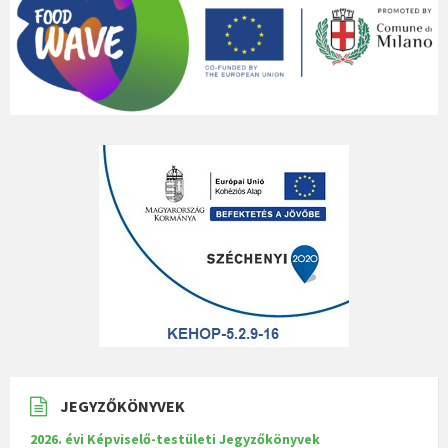
JEGYZŐKÖNYVEK
2026. évi Képviselő-testületi Jegyzőkönyvek