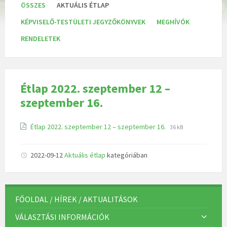
K
ÖSSZES
AKTUÁLIS ÉTLAP
a
t
KÉPVISELŐ-TESTÜLETI JEGYZŐKÖNYVEK
MEGHÍVÓK
e
g
RENDELETEK
ó
r
i
á
k
:
Étlap 2022. szeptember 12 –
szeptember 16.
Étlap 2022. szeptember 12 – szeptember 16.
36 kB
2022-09-12
Aktuális étlap
kategóriában
FŐOLDAL / HÍREK / AKTUALITÁSOK
VÁLASZTÁSI INFORMÁCIÓK