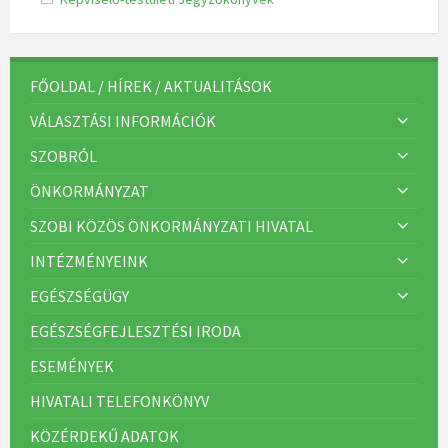
a
t
e
g
ó
r
FŐOLDAL / HÍREK / AKTUALITÁSOK
i
á
VÁLASZTÁSI INFORMÁCIÓK
k
:
SZOBRÓL
ÖNKORMÁNYZAT
SZOBI KÖZÖS ÖNKORMÁNYZATI HIVATAL
INTÉZMÉNYEINK
EGÉSZSÉGÜGY
EGÉSZSÉGFEJLESZTÉSI IRODA
ESEMÉNYEK
HIVATALI TELEFONKÖNYV
KÖZÉRDEKŰ ADATOK